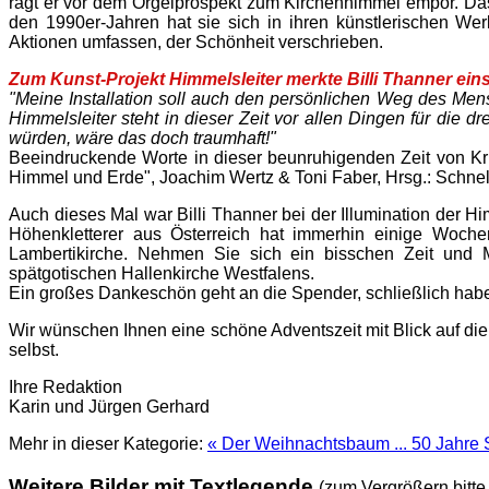
ragt er vor dem Orgelprospekt zum Kirchenhimmel empor. Das K
den 1990er-Jahren hat sie sich in ihren künstlerischen We
Aktionen umfassen, der Schönheit verschrieben.
Zum Kunst-Projekt Himmelsleiter merkte Billi Thanner ein
"Meine Installation soll auch den persönlichen Weg des Mens
Himmelsleiter steht in dieser Zeit vor allen Dingen für die
würden, wäre das doch traumhaft!"
Beeindruckende Worte in dieser beunruhigenden Zeit von Kr
Himmel und Erde", Joachim Wertz & Toni Faber, Hrsg.: Schnel
Auch dieses Mal war Billi Thanner bei der Illumination der Him
Höhenkletterer aus Österreich hat immerhin einige Woche
Lambertikirche. Nehmen Sie sich ein bisschen Zeit und
spätgotischen Hallenkirche Westfalens.
Ein großes Dankeschön geht an die Spender, schließlich haben
Wir wünschen Ihnen eine schöne Adventszeit mit Blick auf die 
selbst.
Ihre Redaktion
Karin und Jürgen Gerhard
Mehr in dieser Kategorie:
« Der Weihnachtsbaum ...
50 Jahre 
Weitere Bilder mit Textlegende
(zum Vergrößern bitte 